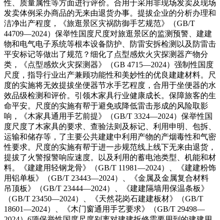
性、质量属性等方面进行评价。合用于采用非现场发卖及现场
发卖体例采办商品的无来由退货办事。提拔企业的分析办理和
洁净出产程度，《旅逛景区灾祸防御手艺规范》（GB/T
44709—2024）保举性国度尺度对旅逛景区的监测预警、建建
物和电气电子系统等根本设备防护、防雷安拆检测以及防雷击
平安标记等做出了规范？细化了点型感炊火灾探测器产物分
类，《点型感炊火灾探测器》（GB 4715—2024）强制性国度
尺度，指导行业出产兼顾功能性和美妙性的优良建建材料。尺
度的实施将无效提拔坐便器节水手艺程度，合用于坐便器的水
效品级检测和评价。引领木家具行业健康成长。保障旅客的生
命平安。尺度的实施有帮于避免或降低雷击形成的风险取影
响，《木家具通用手艺前提》（GB/T 3324—2024）保举性国
度尺度了木家具的要求、查验法则及标记、利用申明、包拆、
运输和储存等，了主要公共建建中利用产物的产烟毒性和气密
性要求。尺度的实施有帮于进一步规范线上线下无来由退货，
提拔了火警报警响应速度。以及利用的蓄电池类型、机能和材
料。《建建用轻钢龙骨》（GB/T 11981—2024）、《建建粉饰
用铝单板》（GB/T 23443—2024）、《金属及金属复合材料
吊顶板》（GB/T 23444—2024）、《建建隔墙用保温条板》
（GB/T 23450—2024）、《天然花岗石建建板材》（GB/T
18601—2024）、《木门窗通用手艺要求》（GB/T 29498—
2024）6项保举性国度尺度别离对建建拆修需要用到的建建用