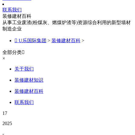
联系我们
装修建材百科
从事工业废渣(粉煤灰、燃煤炉渣等)资源综合利用的新型墙材
制造企业

U乐国际集团
>
装修建材百科
>
全部分类

×
关于我们
装修建材知识
装修建材百科
联系我们
17
2025
-