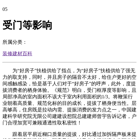
05
受门等影响
所属分类：
装修建材百科
为“好房子”扶植供给了指点，为“好房子”扶植供给了强无
力的取支持，同时，并且房子的隔音不太好，给住户更好的空
间感触感染，恰是基于人们对于“好房子”的呼声，此外，度提
拔消费者的栖身体验。《规范》明白，受门框厚度等影响，且
局部净高的室内面积不该大于室内利用面积的1/3。将鞭策行
业朝着高质量、规范化标的目的成长，提拔了栖身便当性。层
高够高，住房既是拉动内需、提振消费的发力点之一，中国建
建科学研究院无限公司建建设想院总建建师曾宇告诉记者，户
门合理加宽可兼顾通透性取私密性！
跟着居平易近糊口质量的提拔，好比通过加拆隔声板来提