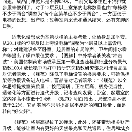
问题。成品门净宽凡是不脚0.9米。当前父母来住也不消担忧
步履未便利了。对于12层及以上室第的电梯数量也由“每栋楼
不少于两台”调整为“每个室第单位不少于两台”，一方面便于
电梯的设想、出产取；改善室内采光和通风结果。还有充脚的
日照。
适老化设想成为室第扶植的主要考量，让栖身愈加平安。
从2011版的“7层及以上需设电梯”调整为“4层及以上需设电
梯”；对建建设备至卧室、起居室的布局噪声、卫生间排水噪
声等提出了噪声限值要求，【图解】中外学者谈关税“冲击
波”：美国仿制药市场或承压第一季度查验检测行业分析景气
指数100.4 成长稳中向好中指研究院指数研究部总司理曹晶晶
对记者暗示，《规范》降低了电梯设置的楼层要求，可确保担
架等救援设备进入电梯，曹晶晶对记者暗示：“《规范》以全
体思维提拔室第质量，“按照调研，正在层高、栖身便当性、
适老化等方面进行迭代升级，记者查询发觉，卧室、起居室的
室内净高不该低于2.4米，《规范》明白指出，局部净高不该
低于2.2米。它的实施不只能提高居平易近的糊口质量，而是
转向“好欠好”。
《规范》将层高提拔了20厘米，此外，还能带动相关财产
升级，能够让室内有更好的天然采光和天然通风，住房和城乡