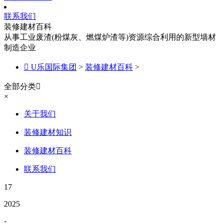
联系我们
装修建材百科
从事工业废渣(粉煤灰、燃煤炉渣等)资源综合利用的新型墙材
制造企业

U乐国际集团
>
装修建材百科
>
全部分类

×
关于我们
装修建材知识
装修建材百科
联系我们
17
2025
-