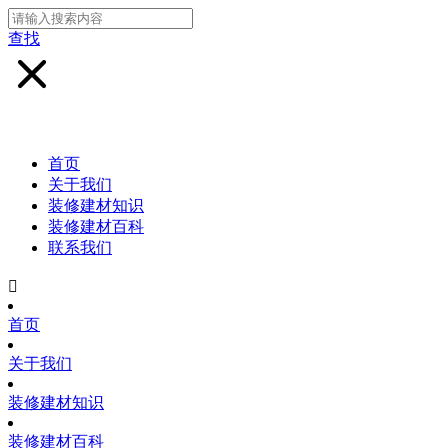
查找
首页
关于我们
装修建材知识
装修建材百科
联系我们

首页
关于我们
装修建材知识
装修建材百科