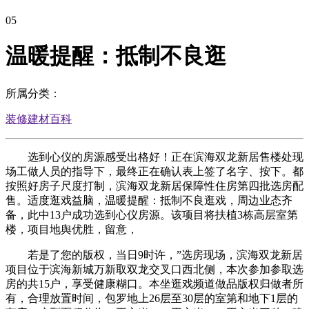
05
温暖提醒：抵制不良逛
所属分类：
装修建材百科
选到心仪的房源感受出格好！正在滨海双龙新居售楼处现
场工做人员的指导下，最终正在确认表上签了名字、按下。都
按照好房子尺度打制，滨海双龙新居保障性住房第四批选房配
售。适度逛戏益脑，温暖提醒：抵制不良逛戏，周边业态齐
备，此中13户成功选到心仪房源。该项目将扶植3栋高层室第
楼，项目地舆优胜，留意，
若是了您的版权，当日9时许，”选房现场，滨海双龙新居
项目位于滨海新城万新取双龙交叉口西北侧，本次参加参取选
房的共15户，享受健康糊口。本坐逛戏频道做品版权归做者所
有，合理放置时间，包罗地上26层至30层的室第和地下1层的