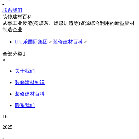
联系我们
装修建材百科
从事工业废渣(粉煤灰、燃煤炉渣等)资源综合利用的新型墙材
制造企业

U乐国际集团
>
装修建材百科
>
全部分类

×
关于我们
装修建材知识
装修建材百科
联系我们
16
2025
-