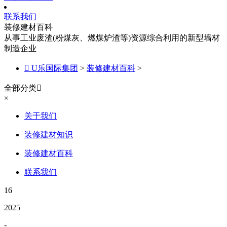
联系我们
装修建材百科
从事工业废渣(粉煤灰、燃煤炉渣等)资源综合利用的新型墙材
制造企业

U乐国际集团
>
装修建材百科
>
全部分类

×
关于我们
装修建材知识
装修建材百科
联系我们
16
2025
-