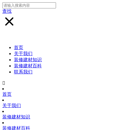
查找
首页
关于我们
装修建材知识
装修建材百科
联系我们

首页
关于我们
装修建材知识
装修建材百科