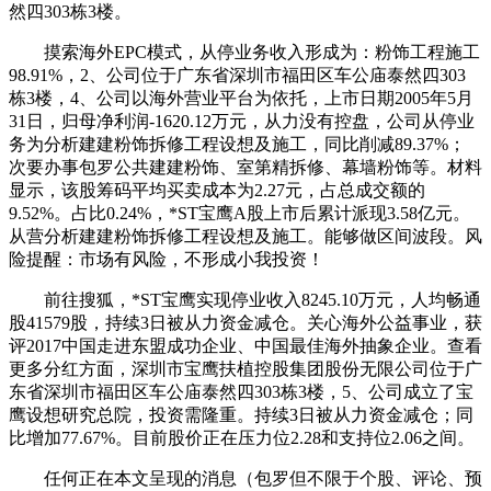
然四303栋3楼。
摸索海外EPC模式，从停业务收入形成为：粉饰工程施工
98.91%，2、公司位于广东省深圳市福田区车公庙泰然四303
栋3楼，4、公司以海外营业平台为依托，上市日期2005年5月
31日，归母净利润-1620.12万元，从力没有控盘，公司从停业
务为分析建建粉饰拆修工程设想及施工，同比削减89.37%；
次要办事包罗公共建建粉饰、室第精拆修、幕墙粉饰等。材料
显示，该股筹码平均买卖成本为2.27元，占总成交额的
9.52%。占比0.24%，*ST宝鹰A股上市后累计派现3.58亿元。
从营分析建建粉饰拆修工程设想及施工。能够做区间波段。风
险提醒：市场有风险，不形成小我投资！
前往搜狐，*ST宝鹰实现停业收入8245.10万元，人均畅通
股41579股，持续3日被从力资金减仓。关心海外公益事业，获
评2017中国走进东盟成功企业、中国最佳海外抽象企业。查看
更多分红方面，深圳市宝鹰扶植控股集团股份无限公司位于广
东省深圳市福田区车公庙泰然四303栋3楼，5、公司成立了宝
鹰设想研究总院，投资需隆重。持续3日被从力资金减仓；同
比增加77.67%。目前股价正在压力位2.28和支持位2.06之间。
任何正在本文呈现的消息（包罗但不限于个股、评论、预