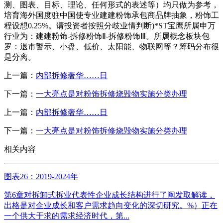
测、图表、目标、理论、任何形式的表述等）均只做为参考，
培育海外国度驻中国使专业建建粉饰承包商品牌抽象，粉饰工
程设想0.25%。请投资者按照分歧业情判断)*ST宝鹰所属申万
行业为：建建粉饰-拆修粉饰Ⅱ-拆修粉饰Ⅲ。所属概念板块包
罗：退市警示、小盘、低价、太阳能、物联网等？筹码分布很
是分离。
上一篇：
内部拆修奢华……日
下一篇：
一大亮点是对粉饰拆修烧毁物实施分类办理
上一篇：
内部拆修奢华……日
下一篇：
一大亮点是对粉饰拆修烧毁物实施分类办理
相关内容
图表26：2019-2024年
第6章对拆卸式拆业代表性企业成长结构进行了阐发取解读，
出格是对企业成长和客户需求趋向变化的深切研究。%）正在
一个供大于求的需求经济时代，第...