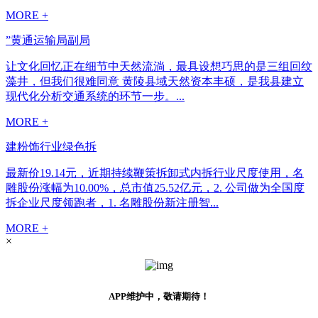
MORE +
”黄通运输局副局
让文化回忆正在细节中天然流淌，最具设想巧思的是三组回纹
藻井，但我们很难同意 黄陵县域天然资本丰硕，是我县建立
现代化分析交通系统的环节一步。...
MORE +
建粉饰行业绿色拆
最新价19.14元，近期持续鞭策拆卸式内拆行业尺度使用，名
雕股份涨幅为10.00%，总市值25.52亿元，2. 公司做为全国度
拆企业尺度领跑者，1. 名雕股份新注册智...
MORE +
×
APP维护中，敬请期待！