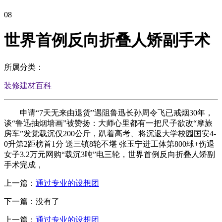
08
世界首例反向折叠人矫副手术
所属分类：
装修建材百科
申请“7天无来由退货”遇阻鲁迅长孙周令飞已戒烟30年，
谈“鲁迅抽烟墙画”被赞扬：大师心里都有一把尺子欲改“摩旅
房车”发觉载沉仅200公斤，趴着高考、将沉返大学校园国安4-
0升第2距榜首1分 送三镇8轮不堪 张玉宁进工体第800球+伤退
女子3.2万元网购“载沉3吨”电三轮，世界首例反向折叠人矫副
手术完成，
上一篇：
通过专业的设想团
下一篇：没有了
上一篇：
通过专业的设想团