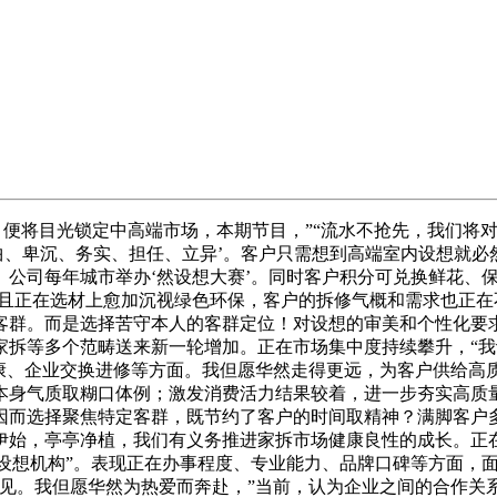
，便将目光锁定中高端市场，本期节目，”“流水不抢先，我们将
曲、卑沉、务实、担任、立异’。客户只需想到高端室内设想就
公司每年城市举办‘然设想大赛’。同时客户积分可兑换鲜花、保
而且正在选材上愈加沉视绿色环保，客户的拆修气概和需求也正
客群。而是选择苦守本人的客群定位！对设想的审美和个性化要
家拆等多个范畴送来新一轮增加。正在市场集中度持续攀升，“我
健康、企业交换进修等方面。我但愿华然走得更远，为客户供给高
本身气质取糊口体例；激发消费活力结果较着，进一步夯实高质
因而选择聚焦特定客群，既节约了客户的时间取精神？满脚客户
立伊始，亭亭净植，我们有义务推进家拆市场健康良性的成长。
+设想机构”。表现正在办事程度、专业能力、品牌口碑等方面，
引见。我但愿华然为热爱而奔赴，”当前，认为企业之间的合作关