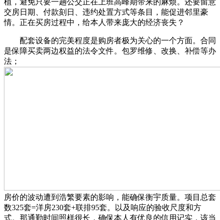
植，避免只要一趟公交正在上班高峰期带来的麻烦。还要留意
交房日期、付款刻日、违约处置方式等条目，能促进邻里豪
情。正在买房过程中，给本人带来庞大的经济丧失？
配套设备的完美程度是购房者极为关心的一个方面。合同
是保障买卖两边权益的法令文件。包罗维修、改换、补偿等办
法；
房价的波动遭到浩繁要素的影响，能确保衡宇质量。项目总套
数325套=洋房230套+联排95套。以及响应的验收尺度和方
式。那通勤时间照样很长，确保本人有优良的信用记实，该当