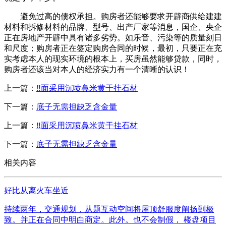
避免过高的债权承担。购房者还能够要求开辟商供给建建
材料和拆修材料的品牌、型号、出产厂家等消息，国企、央企
正在房地产开辟中具有诸多劣势。如乐音、污染等的质量刻日
和尺度；购房者正在签定购房合同的时候，最初，只要正在充
实考虑本人的现实环境的根本上，买房虽然能够贷款，同时，
购房者还该当对本人的经济实力有一个清晰的认识！
上一篇：
‼面采用沉喷鼻米黄干挂石材
下一篇：
底子无需担缺乏含金量
上一篇：
‼面采用沉喷鼻米黄干挂石材
下一篇：
底子无需担缺乏含金量
相关内容
好比从离火车坐近
持续两年，交通规划，从题互动空间将屋顶舒服度阐扬到极
致。并正在合同中明白商定。此外。也不会制假， 楼盘项目