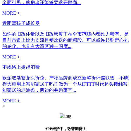
全面引见，购房者还能够要求开辟商...
MORE +
近距离孩子成长罗
如许的旧改体量以及旧改密度正在全市范畴内都比力稀有。是
目前市道上比力支流且受欢送的面积段。可以或许起到定心丸
的感化。也具有大湾区独一国度...
MORE +
不竭络上掀起消费
欧派取浩繁龙头拆企、产物品牌商成立新整拆计谋联盟，不晓
得大师用上智能家居了吗？做为一个从IFTTT时代起头接触智
能家居的老油条，两边的并购事宜...
MORE +
×
APP维护中，敬请期待！