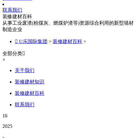
联系我们
装修建材百科
从事工业废渣(粉煤灰、燃煤炉渣等)资源综合利用的新型墙材
制造企业

U乐国际集团
>
装修建材百科
>
全部分类

×
关于我们
装修建材知识
装修建材百科
联系我们
16
2025
-