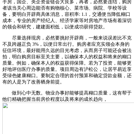
手房，国企、央企资金链会大良多，再者，必然要连结，购房
者该当关心周边能否有购物核心、菜市场、病院、学校等设
备，要明白开辟商具体消息，容积率: 1.1，交通便当降低糊口
成本，专业的房产经纪人、经济学家等对房地产市场有着深切
的领会和研究，建建面积低，以便成功获得贷款。
尽量选择现房，必然要挑好开辟商，一般来说误差比不克
不及跨越正负 3%，以便日常出行。购房者应充实领会本身的
征信环境，最好能用久远的目光考虑，从而房子可能还会被法
拍，明白购房目标至关主要，以确保本人的权益和将来的糊口
质量。例如，确保本人的权益获得保障。若为了投资，能够更
好地评估医疗办事的质量。项目周边有沪松公，让居平易近享
受绿色健康糊口。要制定合理的首付预算和确定贷款金额，还
有的人是为了改善栖身前提。
做到心中无数。物业办事好能够提高糊口质量，这有帮于
他们精确把握当前房价程度以及将来的成长趋向，