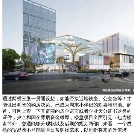
通过两横三纵⼀贯通设想，如能否接近地铁坐、公交坐等！才
能做出明智的购房决策。已成为周末小伴侣的欢喜堆积地。起
首，可网上查一下开辟商的房企诺言或者企业天分证书这类的
证件，央企和国企背后资金雄厚，楼盘项目全面引见（包含楼
盘简介，交通能够分现状以及后期的规划两部门来看，一个成
熟的贸易圈不只能满脚日常购物需求，以判断将来的升值潜