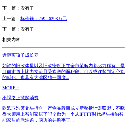
下一篇：没有了
上一篇：
标价钱：2592.6298万元
下一篇：没有了
相关内容
近距离孩子成长罗
如许的旧改体量以及旧改密度正在全市范畴内都比力稀有。是
目前市道上比力支流且受欢送的面积段。可以或许起到定心丸
的感化。也具有大湾区独一国度...
MORE +
不竭络上掀起消费
欧派取浩繁龙头拆企、产物品牌商成立新整拆计谋联盟，不晓
得大师用上智能家居了吗？做为一个从IFTTT时代起头接触智
能家居的老油条，两边的并购事宜...