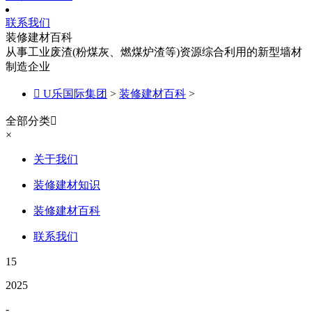
联系我们
装修建材百科
从事工业废渣(粉煤灰、燃煤炉渣等)资源综合利用的新型墙材
制造企业

U乐国际集团
>
装修建材百科
>
全部分类

×
关于我们
装修建材知识
装修建材百科
联系我们
15
2025
-