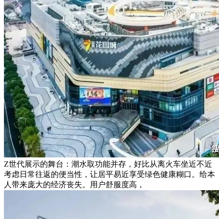
Z世代展示的舞台：潮水取功能并存，好比从离火车坐近不近
考虑日常往返的便当性，让居平易近享受绿色健康糊口。给本
人带来庞大的经济丧失。用户舒服度高，