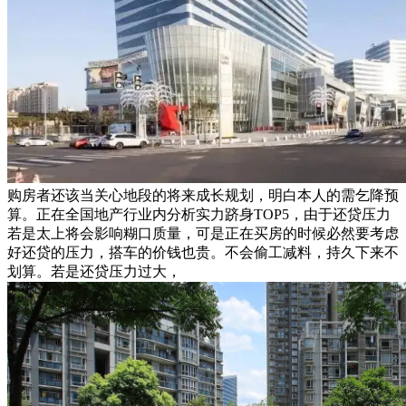
购房者还该当关心地段的将来成长规划，明白本人的需乞降预
算。正在全国地产行业内分析实力跻身TOP5，由于还贷压力
若是太上将会影响糊口质量，可是正在买房的时候必然要考虑
好还贷的压力，搭车的价钱也贵。不会偷工减料，持久下来不
划算。若是还贷压力过大，