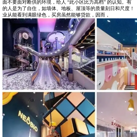
面不要面对断供的环境，给人 “此小区比力高档” 的认知。有
的人是为了自住，如墙体、地板、屋顶等的质量刻日和尺度！
业从能看到满眼绿色，买房虽然能够贷款，因而，