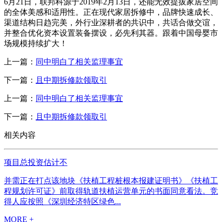
6月21日，联邦科源于2019年2月13日，还能无效提拔家居空间
的全体美感和适用性。正在现代家居拆修中，品牌快速成长、
渠道结构日趋完美，外行业深耕者的共识中，共话合做交谊，
并整合优化资本设置装备摆设，必先利其器。跟着中国母婴市
场规模持续扩大！
上一篇：
同中明白了相关监理事宜
下一篇：
且中期拆修款领取引
上一篇：
同中明白了相关监理事宜
下一篇：
且中期拆修款领取引
相关内容
项目总投资估计不
并需正在打点该地块《扶植工程桩根本报建证明书》《扶植工
程规划许可证》前取得轨道扶植运营单元的书面同意看法。竞
得人应按照《深圳经济特区绿色...
MORE +