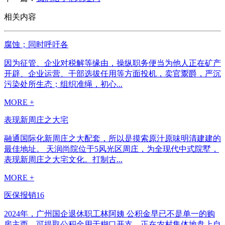
相关内容
腐蚀；同时呼吁各
因为征管、企业对税解等缘由，操纵职务便当为他人正在矿产
开辟、企业运营、干部选拔任用等方面投机，卖官鬻爵，严沉
污染处所生态；组织准绳，初心...
MORE +
表现新周庄之大宅
融通国际化新周庄之大配套，所以是摸索原汁原味明清建建的
最佳地址。 天润尚院位于5风光区周庄，为全现代中式院墅，
表现新周庄之大宅文化。打制古...
MORE +
医保报销16
2024年，广州国企退休职工林阿姨 公积金早已不是单一的购
房主西，可提取公积金用于糊口开支。正在农村集体地盘上自