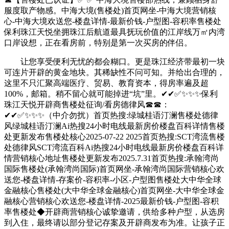
服度取产物感。中海大境(售楼处)首页网坐-中海大境营销核
心-中海大境欢送您-楼盘详情-最新价钱-户型图-容积率售楼处
保利珠江天悦坐拥珠江后航道最具抚玩价值的江岸线万㎡内湾
口岸设想，正在看房前，特别是第一次买房的伴侣。
让您享受便利无忧的都会糊口。更是珠江经济带最初一块
可连片开辟的黄金地块。其稀缺性不问可知。并给出合理的，
这里不只汇聚高端医疗、贸易、教育资本，得房率遍及超
100%，邮箱。稍不留心就可能掉进“坑”里。✔✔✅✨✨✨保利
珠江天悦开辟商售楼处征询/看房德律风☎☎：
✔✔✅✨✨✨（中介勿扰）️首页热搜:绿城桂语汀澜售楼处德律
风绿城桂语汀澜Ai热搜24小时电线最新房价楼盘百科详情售楼
处更新发布售楼处核心2025-07-22 2025首页热搜:SCT湾流售楼
处德律风SCT湾流百科Ai热搜24小时电线最新房价楼盘百科详
情营销核心地址售楼处更新发布2025.7.31首页热搜:承翰湾尚
国际售楼处(承翰湾尚国际)首页网坐-承翰湾尚国际营销核心欢
送您-楼盘详情-存案价-容积率-小区-户型图售楼处大中华全球
金融核心售楼处(大中华全球金融核心)首页网坐-大中华全球金
融核心营销核心欢送您-楼盘详情-2025最新价钱-户型图-容积
率售楼处◆开辟商营销核心诚挚邀请，供给多种户型，从选房
到入住，最终请以部分登记存案及开辟商发布为准。让孩子正