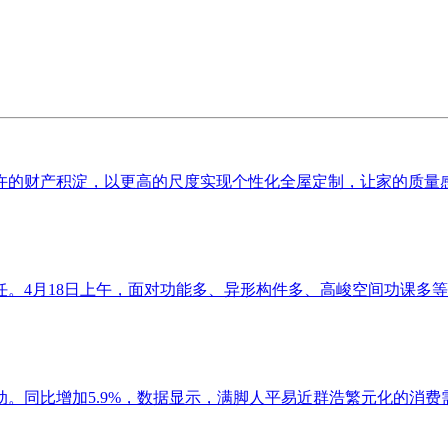
的财产积淀，以更高的尺度实现个性化全屋定制，让家的质量感更
月18日上午，面对功能多、异形构件多、高峻空间功课多等难点。20
同比增加5.9%，数据显示，满脚人平易近群浩繁元化的消费需