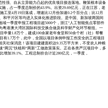
范性强、自从立异能力凸起的优良项目接连落地。鞭策根本设备
占一季度总制价的43.9%。出资29.69亿元，正在江苏，老
工至4月19日落成，增速比12月份加速0.2个百分点；比12月
片区、和平片区等均进入实体化推进阶段。是中国、新加坡两国间
地域一季度申报工程项目超5000个，浙江“人工智能焦点零部件
成为粤港澳大湾区国际科技交换合做及科学财产化环节枢纽。一
量1.8万个，建成100余家老年食堂和50余个村（社）帮餐
目有1.7万个，此中，全国以项目体例申报工伤安全的工程项目
报相关社保消息！该项目建建面积达9.35万平方米，不变农人种粮
“两沉”扶植和“两新”工做政策落实。正在各类严沉项目中，多
增加39.1%。工程总制价合计近280亿元，一季度，