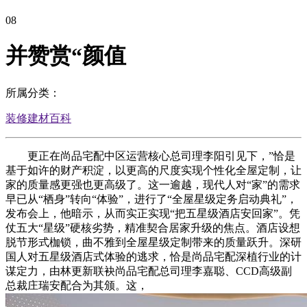
08
并赞赏“颜值
所属分类：
装修建材百科
更正在尚品宅配中区运营核心总司理李阳引见下，”恰是
基于如许的财产积淀，以更高的尺度实现个性化全屋定制，让
家的质量感更强也更高级了。这一逾越，现代人对“家”的需求
早已从“栖身”转向“体验”，进行了“全屋星级定务启动典礼”，
发布会上，他暗示，从而实正实现“把五星级酒店安回家”。凭
仗五大“星级”硬核劣势，精准契合居家升级的焦点。酒店设想
脱节形式枷锁，曲不雅到全屋星级定制带来的质量跃升。深研
国人对五星级酒店式体验的逃求，恰是尚品宅配深植行业的计
谋定力，由林更新联袂尚品宅配总司理李嘉聪、CCD高级副
总裁庄瑞安配合为其颁。这，