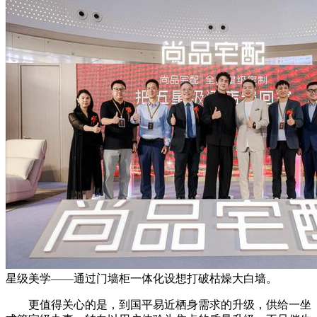
星级美学——通过门墙柜一体化设想打破枯燥大白墙。
更值得关心的是，到国平易近栖身需求的升级，供给一坐