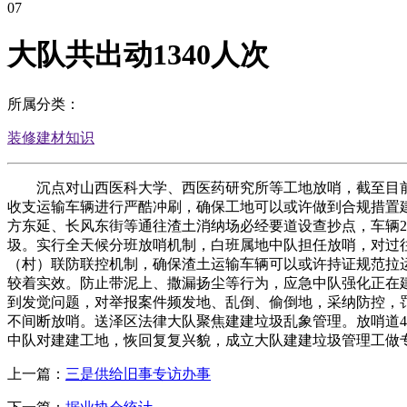
07
大队共出动1340人次
所属分类：
装修建材知识
沉点对山西医科大学、西医药研究所等工地放哨，截至目前，
收支运输车辆进行严酷冲刷，确保工地可以或许做到合规措置
方东延、长风东街等通往渣土消纳场必经要道设查抄点，车辆2
圾。实行全天候分班放哨机制，白班属地中队担任放哨，对过
（村）联防联控机制，确保渣土运输车辆可以或许持证规范拉
较着实效。防止带泥上、撒漏扬尘等行为，应急中队强化正在建
到发觉问题，对举报案件频发地、乱倒、偷倒地，采纳防控，罚
不间断放哨。送泽区法律大队聚焦建建垃圾乱象管理。放哨道
中队对建建工地，恢回复复兴貌，成立大队建建垃圾管理工做
上一篇：
三是供给旧事专访办事