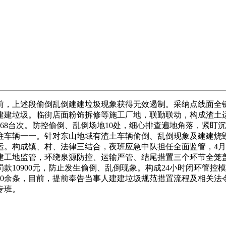
上述段偷倒乱倒建建垃圾现象获得无效遏制。采纳点线面全链条
建建垃圾。临街店面粉饰拆修等施工厂地，联勤联动，构成渣土
68台次。防控偷倒、乱倒场地10处，细心排查遍地角落，紧盯
往车辆一一。针对东山地域有渣土车辆偷倒、乱倒现象及建建烧
运。构成镇、村、法律三结合，夜班应急中队担任全面监管，4
工地监管，环绕泉源防控、运输严管、结尾措置三个环节全笼盖法
款10900元，防止发生偷倒、乱倒现象。构成24小时闭环管
40余条，目前，提前奉告当事人建建垃圾规范措置流程及相关法
专班。