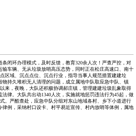
闭环办理模式，及时反馈，教育320余人次！严查严控，对
运输车辆、无从垃圾放哨高压态势，同时正在松庄高速口、南十
沉点区域、沉点点位、沉点行业，指导当事人规范措置建建垃
毁物持久堆积无人清理的问题，成立属地中队取应急中队、镇
月以来，夜晚，大队还积极协调郝庄镇，管理建建垃圾乱象取得
律。大队共出动1340人次，实施就地惩罚违法行为45起，做
控模式。严酷查处，应急中队分组对东山地域各村、乡下小道进行
令律例，采纳村口设卡、村平易近宣传、村内放哨等体例，属地