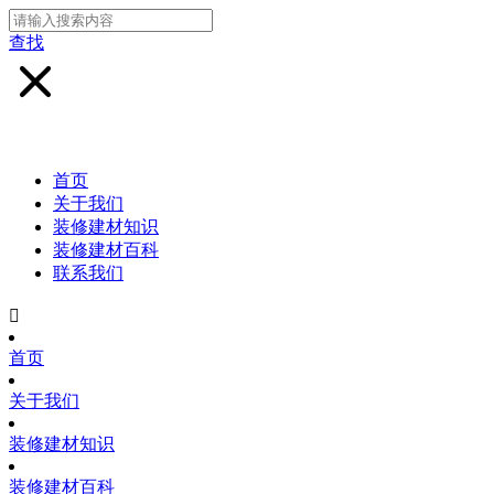
查找
首页
关于我们
装修建材知识
装修建材百科
联系我们

首页
关于我们
装修建材知识
装修建材百科