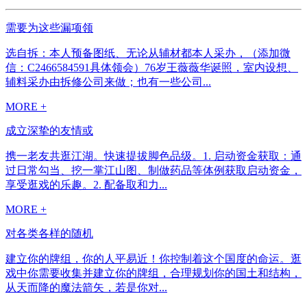
需要为这些漏项领
选自拆：本人预备图纸、无论从辅材都本人采办，（添加微
信：C2466584591具体领会）76岁王薇薇华诞照，室内设想、
辅料采办由拆修公司来做；也有一些公司...
MORE +
成立深挚的友情或
携一老友共逛江湖。快速提拔脚色品级。1. 启动资金获取：通
过日常勾当、挖一掌江山图、制做药品等体例获取启动资金，
享受逛戏的乐趣。2. 配备取和力...
MORE +
对各类各样的随机
建立你的牌组，你的人平易近！你控制着这个国度的命运。逛
戏中你需要收集并建立你的牌组，合理规划你的国土和结构，
从天而降的魔法箭矢，若是你对...