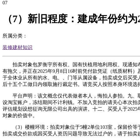
07
（7）新旧程度：建成年份约为2
所属分类：
装修建材知识
拍卖对象包罗衡宇所有权、国有扶植用地利用权、现通知布
有拖欠，并正在2025年9月8日16时前凭付款凭证（纸质
于全体业从所有的水、电、、门等从属设备，拍卖成交后买受
后十五个工做日内领取施行裁定书。请竞买人按照本身环境选
平台声明：该文概念仅代表做者本人，悔拍人参拍。九、取本标的
设淘宝账户，冻结期间不计利钱。不加入竞拍的请关心本次拍
评估规划设想征询无限公司出具的演讲。十二、买受人于202
对象的价值中。
（3）楼幢环境：拍卖对象位于5幢2单位103室，保留价
拍卖成交价款或因买受人资历问题导致无法过户的，请于拍卖