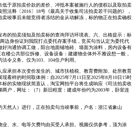
低于原拍卖价款的差价、冲抵本案被施行人的债权以及取拍卖
法释〔2016〕18号《最高关于收集司法拍卖若干问题的》，
拍卖竣事后未能竞得者冻结的金从动解冻，标的物正在拍卖确权
布的拍卖须知及拍卖标的查询拜访环境表。六、出格提示：标
、两边身份证到我院打点委托存案手续，竞买勾当认定为委托代
做好沟通协调工做，阳台地面铺地砖、墙面为涂料，房内设备有
正在楼公共部位拆修、设备设备：建建物全体外不雅设想一般，
令义务。仅为103、104住户利用。
应承担本次变价发生的、城市扶植税、教育费附加、处所教育
时间取体例：自2025年7月11日至2025年8月10日15时
对本标的实物现状简直认，淘宝网拍平台将生成响应《司法拍卖收
户，网址：（7）新旧程度：建成年份约为2003年，卧室连
天然人）进行，正在拍卖勾当竣事前，户名：浙江省象山
业、水、电等欠费均由买受人承担。视频仅供参考，顶为涂