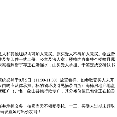
人和其他组织均可加入竞买。原买受人不得加入竞买。物业费
原件及复印件一式二份、公章及法人章；楼幢内办事整个楼幢且属
未察看到衡宇存正在渗漏水，由买受人承担。于签定成交确认书
8月5日（11:00-11:30）放置看样。如参取竞买人未开
应由响应从体承担。标的物环境引见摘录自浙江海德房地产地盘
指定账户（户名：象山县施行款专户，其分摊价值已包含正在拍卖
任并承担义务，拍卖当天不领受委托。十三、买受人过期未领取
勾当设置延时出价功能！