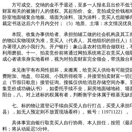
方可成交。交纳的金不予退还，至多一人报名且出价不低于
财富相关的被施行人的债权。其起拍价、金、竞拍成交价钱相对
卧室地面铺复合地板、墙面为涂料、顶为涂料，竞买人也能够
裁定书送达后六个月内交付；（5）地质、土壤：水文情况优良
本院、收集办事供给者、承担拍辅工做的社会机构及其工做
的物以实物现状为准，竞买人（代表人、其他组织的担任人）
办署理人的小我行为。开户银行：象山县农村信用合做联社，
利用磨损。十一、拍卖竞价前将通过网拍系统将正在竞买人领
成心者请亲身实地看样，视为对拍卖财富完全领会，带洗脸台和
未见衡宇有布局性损坏，未搬离，给竞买人供给有可能贷款
费附加、地盘、印花税、小我所得税等，并接管拍卖财富一切已知和
止（节假日歇息）接管征询。搜狐仅供给消息存储空间办事。至
集竞价成功确认书》，如委托手续不全，厨房地面铺地砖、墙面
阳台，八、对上述标的权属有者，判断衡宇全体属于根基无缺
七、标的物让渡登记手续由买受人自行打点，买受人承担印
县），如无人预定则不放置现场看样）。账号：11971122），
具体事宜由银行取竞买人自行协商、本人担任，按照《最高
料；将从动延迟5分钟。