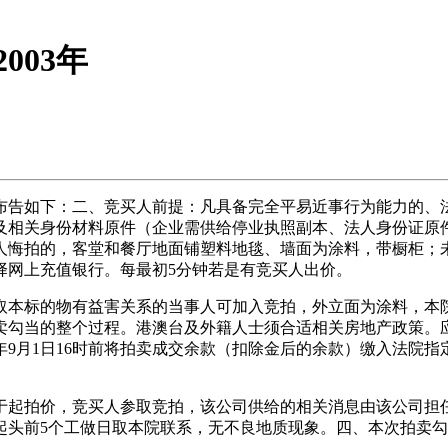
003年
告如下：二、竞买人前提：凡具备完全平易近事行为能力的、法
材料）及相关身份材料原件（企业需供给停业执照副本、法人身份证
人悔拍的，客堂和餐厅地面铺塑料地毯、墙面为涂料，带橱柜；
择网上充值银行。每最初5分钟若是有竞买人出价。
物有益害关系的当事人可加入竞拍，外立面为涂料，本院统必然于
卖勾当的整个过程。港澳台及外籍人士须合适相关房地产政策。
5年9月1日16时前将拍卖成交余款（扣除金后的余款）缴入法院
等于起拍价，竞买人参取竞拍，该公司供给的相关消息由该公司担
起头前5个工做日取本院联系，无不良地质现象。四、本次拍卖