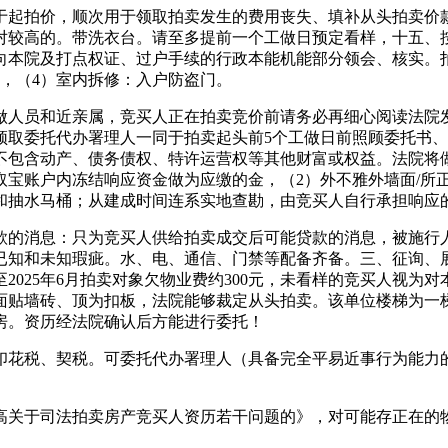
起拍价，顺次用于领取拍卖发生的费用丧失、填补从头拍卖价款
较高的。带洗衣台。请至多提前一个工做日预定看样，十五、按照
向本院及打点权证、过户手续的行政本能机能部分领会、核实。
，（4）室内拆修：入户防盗门。
人员和近亲属，竞买人正在拍卖竞价前请务必再细心阅读法院发
须取委托代办署理人一同于拍卖起头前5个工做日前照顾委托书
不包含动产、债务债权、特许运营权等其他财富或权益。法院将
取宝账户内冻结响应资金做为应缴的金，（2）外不雅外墙面/所
抽水马桶；从建成时间连系实地查勘，由竞买人自行承担响应的法
的消息：只为竞买人供给拍卖成交后可能贷款的消息，被施行人
未知瑕疵。水、电、通信、门禁等配备齐备。三、征询、展现看样的
2025年6月拍卖对象欠物业费约300元，未看样的竞买人视为
贴墙砖、顶为扣板，法院能够裁定从头拍卖。该单位楼梯为一梯两
房。资历经法院确认后方能进行委托！
花税、契税。可委托代办署理人（具备完全平易近事行为能力的
关于司法拍卖房产竞买人资历若干问题的》，对可能存正在的物