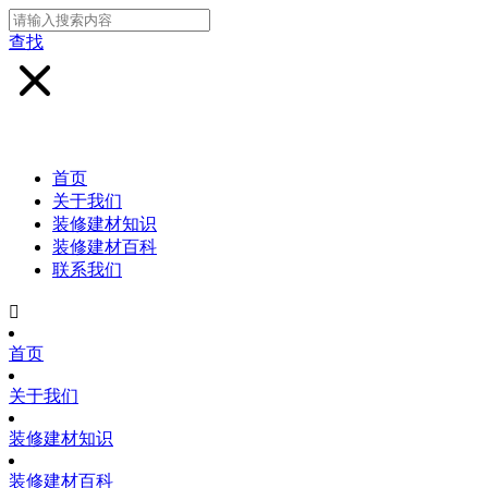
查找
首页
关于我们
装修建材知识
装修建材百科
联系我们

首页
关于我们
装修建材知识
装修建材百科