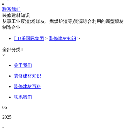
联系我们
装修建材知识
从事工业废渣(粉煤灰、燃煤炉渣等)资源综合利用的新型墙材
制造企业

U乐国际集团
>
装修建材知识
>
全部分类

×
关于我们
装修建材知识
装修建材百科
联系我们
06
2025
-