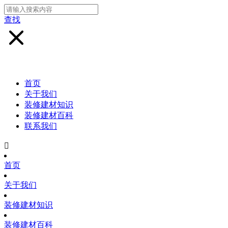
查找
首页
关于我们
装修建材知识
装修建材百科
联系我们

首页
关于我们
装修建材知识
装修建材百科