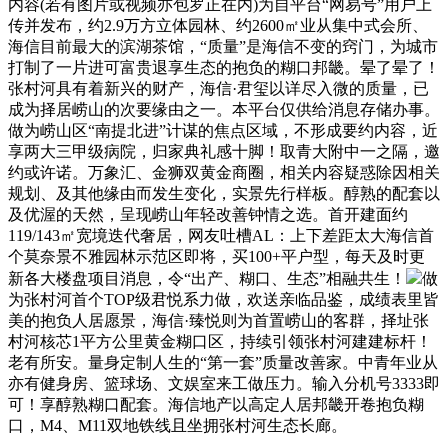
内容(若有图片或视频亦包罗正在内)为自平台“网易号”用户上
传并发布，约2.9万方立体园林、约2600㎡业从集中式会所、
海信目前最大的滨湖茶馆，“质量”是海信不变的窍门，为城市
打制了一片进可富贵退享生态的抱负的糊口邦畿。晕了晕了！
张村河具有着新兴的财产，海信·君玺以详尽入微的质量，已
成为择居崂山的次要缘由之一。本平台仅供给消息存储办事。
做为崂山区“南提北进”计谋的焦点区域，不形成要约内容，近
享两大三甲级病院，归家典礼感十脚！取青大附中一之隔，邀
约或许诺。万象汇、金狮双黄金商圈，相关内容疑惑除因相关
规划、及其他缘由而发生变化，实景先行样板。醇熟的配套以
及优渥的天然，呈现崂山年轻改善钟情之选。首开建面约
119/143㎡宽境迭代奢居，网友吐槽AL：上下差距太大海信首
个莫奈景不雅园林示范区即将，买100+平户型，每天及时更
新各大楼盘项目消息，令“出产、糊口、生态”相融共生！
做
为张村河首个TOP级君悦系力做，欢送亲临品鉴，成绩表里皆
美的抱负人居愿景，海信·臻悦则为首置崂山的客群，择址张
村河核芯1平方公里黄金糊口区，持续引领张村河建建标杆！
老有所安。量身定制人生的“第一套”质量改善家。中青年业从
亦有健身房、篮球场、文娱室来工做压力。输入分机号3333即
可！享醇熟糊口配套。海信地产以高定人居邦畿开卷抱负糊
口，M4、M11双地铁线且坐拥张村河生态长廊。