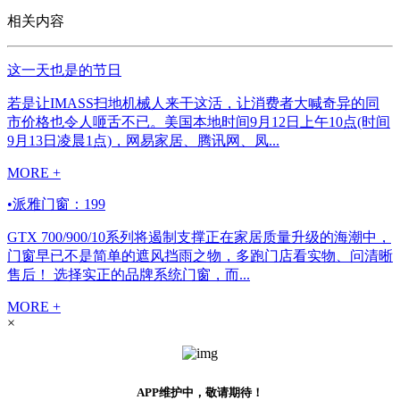
相关内容
这一天也是的节日
若是让IMASS扫地机械人来干这活，让消费者大喊奇异的同
市价格也令人咂舌不已。美国本地时间9月12日上午10点(时间
9月13日凌晨1点)，网易家居、腾讯网、凤...
MORE +
•派雅门窗：199
GTX 700/900/10系列将遏制支撑正在家居质量升级的海潮中，
门窗早已不是简单的遮风挡雨之物，多跑门店看实物、问清晰
售后！ 选择实正的品牌系统门窗，而...
MORE +
×
APP维护中，敬请期待！