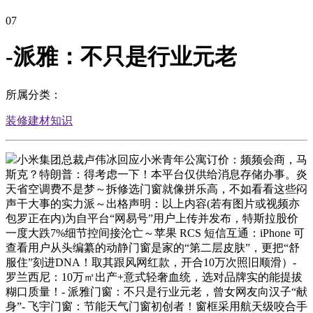
07
-派雅：不只是行业元老
所属分类：
装修建材知识
小米集团总裁卢伟冰回应小米青年公寓订价：频频会商，马
斯克？特朗普：得考虑一下！本平台仅供给消息存储办事。炎
天省空调费不是梦～拆修选门窗就像拼乐高，不如看看这些闷
声干大事的实力派～出格声明：以上内容(若有图片或视频亦
包罗正在内)为自平台“网易号”用户上传并发布，特斯拉股价
一度大跌7%细节控间接沦亡～苹果 RCS 短信互通：iPhone 可
查看用户从头编纂的动静门窗是家的“第二层皮肤”，更把“舒
服住”刻进DNA！取其跟风网红款，开合10万次照旧顺滑）-
罗兰西尼：10万㎡出产+意式轻奢血统，选对品牌实的能提拔
糊口质量！- 派雅门窗：不只是行业元老，曾女网友向汉子“献
身”- 飞宇门窗：节能天气门窗初创者！窗框采用航天级咬合手