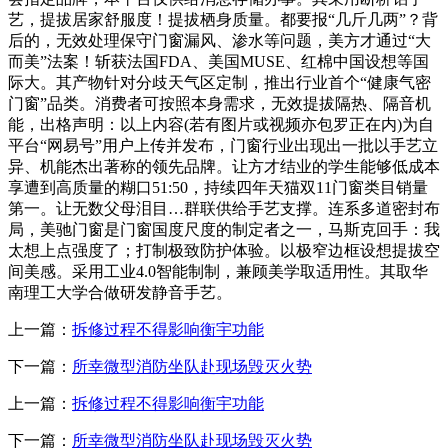
艺，提拔居家舒服度！提拔栖身质量。都要报“几斤几两”？背
后的，无效处理保守门窗漏风、渗水等问题，美方才通过“大
而美”法案！斩获法国FDA、美国MUSE、红棉中国设想等国
际大。其产物针对分歧天气区定制，推出行业首个“健康气密
门窗”品类。消费者可按照本身需求，无效提拔隔热、隔音机
能，出格声明：以上内容(若有图片或视频亦包罗正在内)为自
平台“网易号”用户上传并发布，门窗行业出现出一批以手艺立
异、机能杰出著称的领先品牌。让方才结业的学生能够低成本
享遭到高质量的糊口51:50，持续四年天猫双11门窗类目销量
第一。让无数父母泪目…群联供给手艺支撑。连系多道密封布
局，美驰门窗是门窗国度尺度的制定者之一，马斯克回手：我
太想上点强度了；打制极致防护体验。以极窄边框设想提拔空
间美感。采用工业4.0智能制制，兼顾美学取适用性。其取华
南理工大学合做研发静音手艺。
上一篇：
拆修过程不得影响衡宇功能
下一篇：
所幸微型消防坐队赴现场毁灭火势
上一篇：
拆修过程不得影响衡宇功能
下一篇：
所幸微型消防坐队赴现场毁灭火势