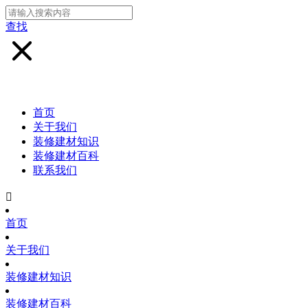
查找
首页
关于我们
装修建材知识
装修建材百科
联系我们

首页
关于我们
装修建材知识
装修建材百科