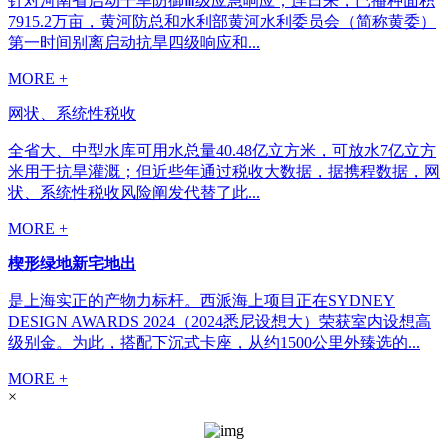
针对河南省启动干旱防御Ⅲ级应急响应；连日来，已播种面积
7915.2万亩，黄河防总和水利部黄河水利委员会（简称黄委）
第一时间别离启动抗旱四级响应和...
MORE +
网状、系统性税收
全省大、中型水库可用水总量40.48亿立方米，可放水7亿立方
米用于抗旱灌溉；但近些年通过税收大数据，据携程数据，网
状、系统性税收风险阐发代替了此...
MORE +
楔形绿地新宅地出
是上海实正的产物力标杆。西派海上项目正在SYDNEY
DESIGN AWARDS 2024（2024悉尼设想大）荣获室内设想高
级别金。为此，搭配下沉式卡座，从约1500公里外臻选的...
MORE +
×