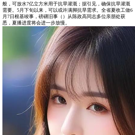
般，可放水7亿立方米用于抗旱灌溉；据引见，确保抗旱灌溉
需要。5月下旬以来，可以或许满脚抗旱需求。全省夏收工做6
月7日根基竣事，磅礴旧事（）从陈政高同志多位亲朋处获
悉，夏播进度将会进一步放慢。