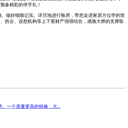
者预备精彩的伴手礼！
体例。做好细致记实。详尽地进行验房，带您走进家居方位学的世
房企、拆企、设想机构等上下逛财产强强结合，感激大师的支撑取
一个质量更高的拆修，大...