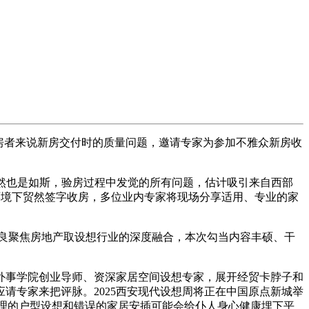
房者来说新房交付时的质量问题，邀请专家为参加不雅众新房收
然也是如斯，验房过程中发觉的所有问题，估计吸引来自西部
环境下贸然签字收房，多位业内专家将现场分享适用、专业的家
良聚焦房地产取设想行业的深度融合，本次勾当内容丰硕、干
事学院创业导师、资深家居空间设想专家，展开经贸卡脖子和
请专家来把评脉。2025西安现代设想周将正在中国原点新城举
合理的户型设想和错误的家居安插可能会给仆人身心健康埋下平