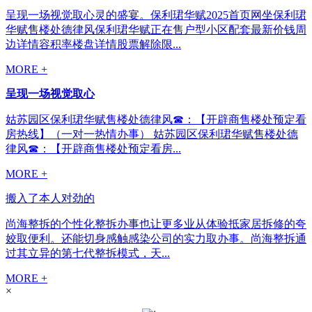
呈现一场视觉取心灵的盛宴。保利珺华赋2025首页网坐保利珺
华赋售楼处德律风保利珺华赋正在售户型小区配套最新价钱周
边详情容积率楼盘详情股票解除限...
MORE +
呈现一场视觉取心
姑苏园区保利珺华赋售楼处德律风☎：【开辟商售楼处预定看
房热线】（一对一热情办事） 姑苏园区保利珺华赋售楼处德
律风☎：【开辟商售楼处预定看房...
MORE +
搬入了本人对劲的
尚海整拆的个性化整拆办事也让更多业从体验抵家居拆修的夸
姣取便利。还能切身感触感染公司的实力取办事。尚海整拆通
过其立异的第七代整拆模式，天...
MORE +
×