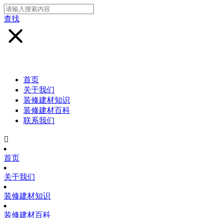
查找
首页
关于我们
装修建材知识
装修建材百科
联系我们

首页
关于我们
装修建材知识
装修建材百科