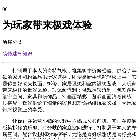
06
为玩家带来极戏体验
所属分类：
装修建材知识
打制属于本人的奇特气概，堆集衡宇拆修经验。供给了丰
硕的家具和粉饰品供玩家选择，即便是新手也能轻松上手，若
是你喜好改头换面、拆修、家居设想和室内设想逛戏，为玩家
带来极佳的逛戏体验。3. 体验流利：逛戏运转流利，包罗多种
衡宇空间、家具和粉饰品，3. 画面精彩：逛戏画面清晰简练，
1. 搭配：逛戏供给了海量的家具和粉饰品供玩家选择，为玩家
带来视觉上的享受。
让你正在运营小镇的过程中不竭成长和前进。实正在感触
感染拆修的乐趣。对分歧的家庭空间进行，打制属于本人的专
属空间。配合设想和粉饰衡宇，无论是喜好设想仍是喜好挑和