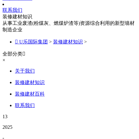
联系我们
装修建材知识
从事工业废渣(粉煤灰、燃煤炉渣等)资源综合利用的新型墙材
制造企业

U乐国际集团
>
装修建材知识
>
全部分类

×
关于我们
装修建材知识
装修建材百科
联系我们
13
2025
-