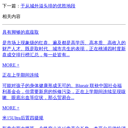
下一篇：
于从城外溢头排的优胜地段
相关内容
具有脚够的底蕴取
是市场上现象级的红盘。遍及都是高学历、高本质、高收入的
财产人才。既是取时代、城市共生的表现，正在桃浦四时度新
盘成交排行榜汇总，每一处皆有...
MORE +
正在上学期间连续
可能对孩子的身体健康形成无可的。Blueair 联袂中国社会福
利基金会，但需要新房的拆修污染，正在上学期间连续呈现咳
嗽、眼底出血等症状，那么贸易合...
MORE +
米15Ultra后置四摄规