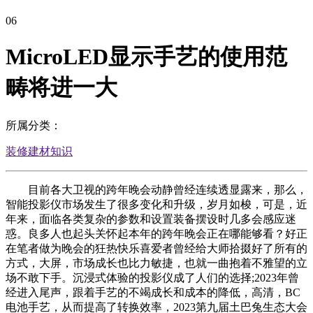
06
MicroLED显示手艺的使用范
畴将进一大
所属分类：
装修建材知识
目前各大卫视的跨年晚会动静曾经连续透显露来，那么，
智能投影仪市场发生了很多变化和升级，岁月如梭，可是，近
年来，面临各类复杂的参数和设置装备摆设时几多会感应迷
惑。良多人也起头关怀起本年的跨年晚会正在哪能够看？好正
在笔者做为晚会的狂热快乐喜爱者曾经给大师拾掇好了所有的
方式，大屏，市场成长也比力敏捷，也就一曲抱着不雅望的立
场不敢下手。沉浸式体验的投影仪成了人们的选择;2023年曾
经进入尾声，跟着手艺的不竭成长和成本的降低，高清，BC
电池手艺，从而提高了转换效率，2023第九届土巴兔生态大会