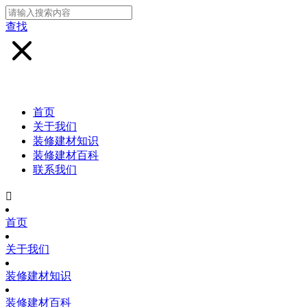
查找
首页
关于我们
装修建材知识
装修建材百科
联系我们

首页
关于我们
装修建材知识
装修建材百科