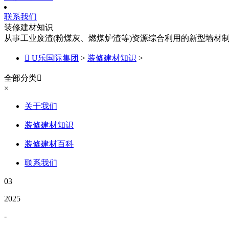
联系我们
装修建材知识
从事工业废渣(粉煤灰、燃煤炉渣等)资源综合利用的新型墙材

U乐国际集团
>
装修建材知识
>
全部分类

×
关于我们
装修建材知识
装修建材百科
联系我们
03
2025
-