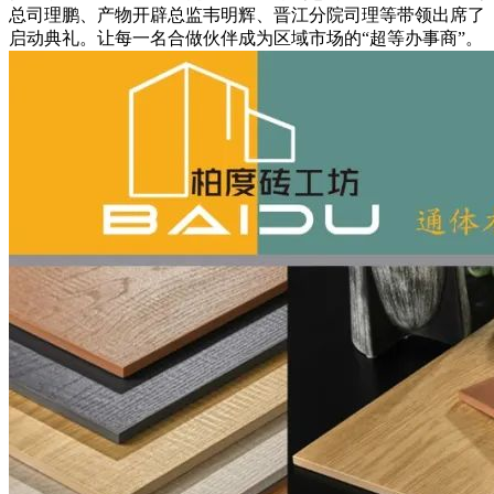
总司理鹏、产物开辟总监韦明辉、晋江分院司理等带领出席了
启动典礼。让每一名合做伙伴成为区域市场的“超等办事商”。