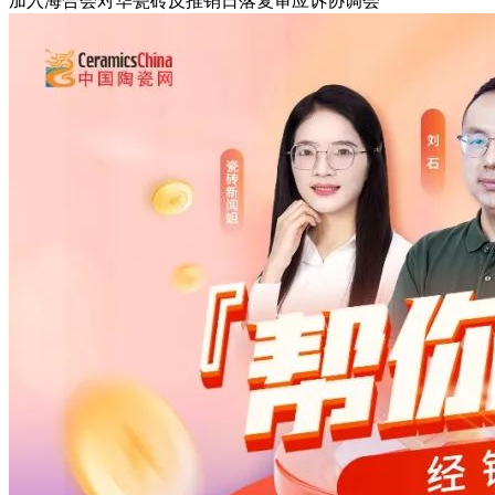
加入海合会对华瓷砖反推销日落复审应诉协调会