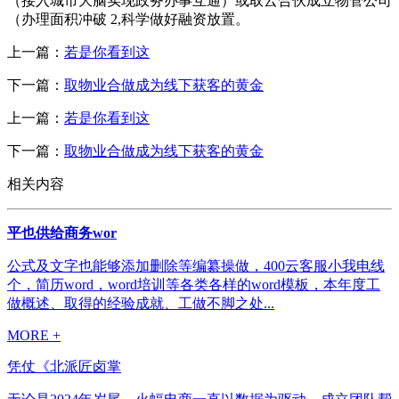
（接入城市大脑实现政务办事互通）或取云合伙成立物管公司
（办理面积冲破 2,科学做好融资放置。
上一篇：
若是你看到这
下一篇：
取物业合做成为线下获客的黄金
上一篇：
若是你看到这
下一篇：
取物业合做成为线下获客的黄金
相关内容
平也供给商务wor
公式及文字也能够添加删除等编纂操做，400云客服小我电线
个，简历word，word培训等各类各样的word模板，本年度工
做概述、取得的经验成就、工做不脚之处...
MORE +
凭仗《北派匠卤掌