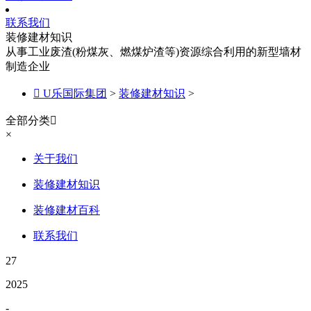
联系我们
装修建材知识
从事工业废渣(粉煤灰、燃煤炉渣等)资源综合利用的新型墙材
制造企业

U乐国际集团
>
装修建材知识
>
全部分类

×
关于我们
装修建材知识
装修建材百科
联系我们
27
2025
-