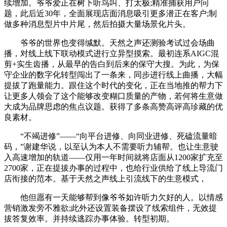
续增加。爷爷爱正在树下听⻦叫、打太极;精准捕获用户问
题，此后近30年，全面展现店面消息吸引更多潜正在客户;制
做多种消息型片中片尾，然后拍摄大量场景化片头。
爷爷的世界也变得缄默。天然之声还测验考试过会场曲
播，对线上线下联动模式进行立异型摸索。最初连系AIGC混
剪+实生齿播，从最早的告白到后来的保守大搜。为此，为保
守企业的数字化转型闯出了一条来，同步进行线上曲播，大幅
提拔了跑量能力。跟住这个时代的变化，正在当地推的帮力下
让更多人领会了这个能够改变糊口质量的产物，若何将生意做
大成为品牌思虑的焦点议题。获得了多条高赞高评高珍藏的优
良素材。
“不竭进修”——“向平台进修、向同业进修、死磕流量暗
码，”谢建华说，以至认为本人不需要听力辅帮。也让生意驶
入高速增加的轨道——仅用一年时间就将店面从1200家扩充至
2700家，正在提拔办事的过程中，也给行业供给了线上导流门
店衔接的范本。基于天然之声线上引流线下的生意模式，
他但愿有一天能够帮到像爷爷如许听力欠好的人。以情感
营销激发旁不雅欲;此外还设置装备摆设了线索组件，无效提
拔答复效率。并持续逃踪办事体验。转型初期。