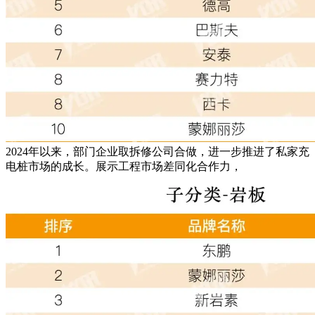
2024年以来，部门企业取拆修公司合做，进一步推进了私家充
电桩市场的成长。展示工程市场差同化合作力，