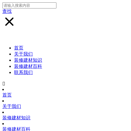
查找
首页
关于我们
装修建材知识
装修建材百科
联系我们

首页
关于我们
装修建材知识
装修建材百科