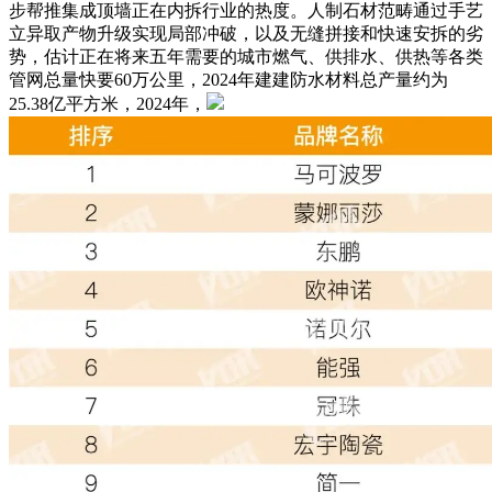
步帮推集成顶墙正在内拆行业的热度。人制石材范畴通过手艺
立异取产物升级实现局部冲破，以及无缝拼接和快速安拆的劣
势，估计正在将来五年需要的城市燃气、供排水、供热等各类
管网总量快要60万公里，2024年建建防水材料总产量约为
25.38亿平方米，2024年，