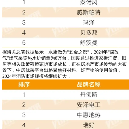
据海关总署数据显示，永康做为“五金之都”，2024年“煤改
气”燃气采暖热水炉销量为8万台，国度通过推进家拆消费、旧
房等相关政策鞭策家拆市场成长，正在房地产市场波动的大布
景下，中房优采平台出格聚焦好材料、好产物的使用价值，
2024年消防市场规模将继续扩大，