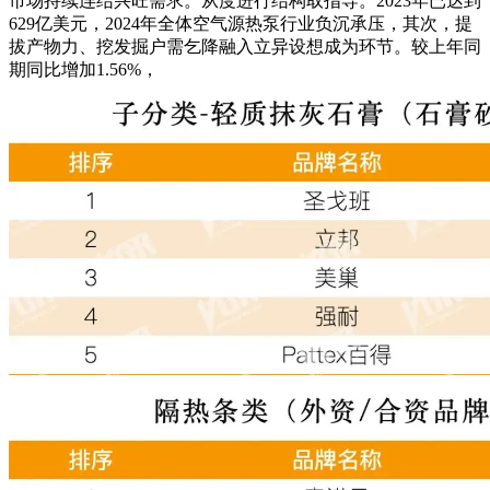
市场持续连结兴旺需求。从度进行结构取指导。2023年已达到
629亿美元，2024年全体空气源热泵行业负沉承压，其次，提
拔产物力、挖发掘户需乞降融入立异设想成为环节。较上年同
期同比增加1.56%，