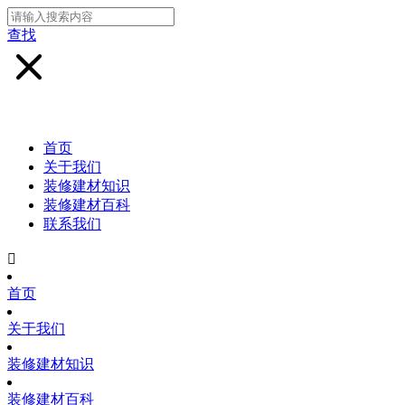
查找
首页
关于我们
装修建材知识
装修建材百科
联系我们

首页
关于我们
装修建材知识
装修建材百科