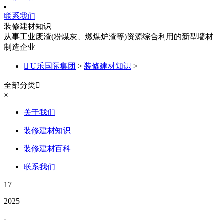
联系我们
装修建材知识
从事工业废渣(粉煤灰、燃煤炉渣等)资源综合利用的新型墙材
制造企业

U乐国际集团
>
装修建材知识
>
全部分类

×
关于我们
装修建材知识
装修建材百科
联系我们
17
2025
-