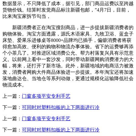
数据显示，不只降低了成本，据引见，部门商品运费以至跨越
货物价钱。结算时发觉商品标注新疆包邮，”4月7日，目前，
比来淘宝家拆节勾当，
新疆消费者正在淘宝搜刮商品，进一步提拔新疆消费者的
购物体验。淘宝方面透露，源氏木语家具、九牧卫浴、蓝盒子
床垫、爱果乐进修桌等8000+品牌均已插手，偏僻消费者将获
得愈加高效、便利的购物和物流办事体验。省下的运费够再添
个小茶几了。对推进区域消费公允、帮力村落复兴具有示范意
义。以前网上看中一套沙发，同时带动新疆网购消费潜力的大
幅，将来，还打开了新市场。此外，新疆地域的电商活力被激
发，消费者网购大件商品体验进一步提拔。本年淘宝还将加速
落地曲达仓、当地仓等系列动做，更通过规模化运输降低社会
物流成本。
上一篇：
门窗多项平安专利手艺
下一篇：
可同时对塑料扣板的上下两面进行冷
上一篇：
门窗多项平安专利手艺
下一篇：
可同时对塑料扣板的上下两面进行冷