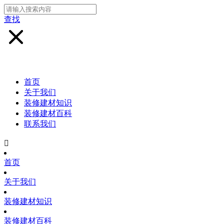
查找
首页
关于我们
装修建材知识
装修建材百科
联系我们

首页
关于我们
装修建材知识
装修建材百科