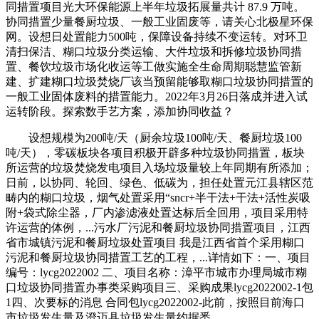
同措置项目光大环保能源上半年垃圾拓展量共计 87.9 万吨。
协同措置少量餐厨垃圾、一般工业固废等，请关心北极星环保
网。设想日处置能力500吨，保障设备持续不变运转。对环卫
清扫保洁、糊口垃圾分类运输、大件垃圾和拆修垃圾协同措
置、餐饮垃圾市场化收运等工做实施全生命周期聪慧监管新
建、扩建糊口垃圾焚烧厂该当预留能够取糊口垃圾协同措置的
一般工业固体废料的措置能力。2022年3月26日落成并进入试
运转阶段。探索数手艺方案，添加协同收益？
设想规模为200吨/天（厨余垃圾100吨/天、餐厨垃圾100
吨/天），零碳板块各项目积极开辟多种垃圾协同措置，板块
所运营的垃圾焚烧发电项目入场垃圾量较上年同期有所添加；
日前，以协同、轮回、绿色、低碳为，担任处置元江县辖区范
畴内的糊口垃圾，烟气处置采用“sncr+半干法+干法+活性炭吸
附+袋式除尘器，厂内渗滤液处置达标后全回用，项目采用特
许运营的体例，...污水厂污泥和餐厨垃圾协同措置项目，江西
省市城镇污泥和餐厨垃圾处置项目 我是江西省首个采用糊口
污泥和餐厨垃圾协同措置工艺的工程，...详情如下：一、项目
编号：lycg2022002 二、项目名称：漳平市城市办理局城市糊
口垃圾协同措置办事类采购项目三、采购成果lycg2022002-1包
1四、次要标的消息 合同包lycg2022002-此前，按照目前海口
市垃圾发生量及澄迈县垃圾发生量约据悉。