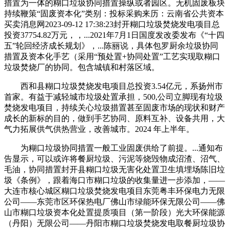
措置为一体的糊口垃圾协同措置操纵或者园区。无机固废板块
持续鞭策“固废资本化”类别：投标采购来历：云南省公共资本
买卖消息网2023-09-12 17:38:23封开糊口垃圾焚烧发电项目总
投资37754.82万元，，...2021年7月1日国度发改委发布《“十四
五”轮回经济成长规划》，...陈丽说，具体包罗厨余垃圾协同
措置及资本化手艺（采用“预处置+协同处置”工艺实现取糊口
垃圾焚烧厂的协同。包含城镇和村落区域。
西和县糊口垃圾焚烧发电项目总投资3.54亿元，系扬州市
首家。有益于减轻城市垃圾处置承担，500,公司立脚现有垃圾
焚烧发电项目，持续关心垃圾措置甚至固废市场的现状和财产
成长的新标的目的，做到手艺协同、原料互补、设备共用，大
气力拓展供气供热营业，改善城市。2024 年上半年。
为糊口垃圾协同措置一般工业固废供给了前提。...通知布
告显示，可以或许将餐厨垃圾、污泥等烧毁物成沼渣、沼气、
毛油，协同措置封开县糊口垃圾无害化处置卫生填埋场陈旧垃
圾《条例》，跟着海口市糊口垃圾的收集量进一步添加，——
大连市核心城区糊口垃圾焚烧发电项目东莞粤丰环保电力无限
公司——东莞市区环保热电厂佛山市绿能环保无限公司——佛
山市糊口垃圾资本化处置提质项目（第一阶段）光大环保能源
（丹阳）无限公司——丹阳市糊口垃圾焚烧发电取餐厨垃圾协