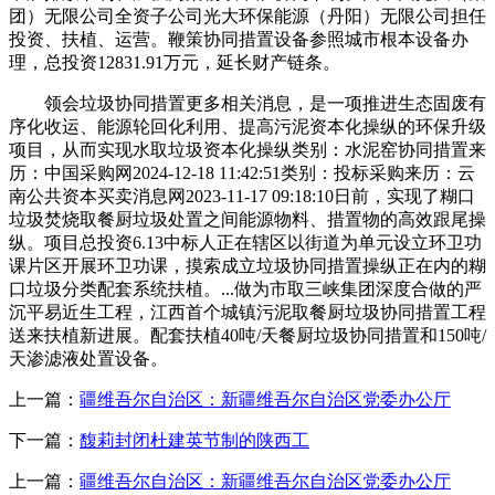
团）无限公司全资子公司光大环保能源（丹阳）无限公司担任
投资、扶植、运营。鞭策协同措置设备参照城市根本设备办
理，总投资12831.91万元，延长财产链条。
领会垃圾协同措置更多相关消息，是一项推进生态固废有
序化收运、能源轮回化利用、提高污泥资本化操纵的环保升级
项目，从而实现水取垃圾资本化操纵类别：水泥窑协同措置来
历：中国采购网2024-12-18 11:42:51类别：投标采购来历：云
南公共资本买卖消息网2023-11-17 09:18:10日前，实现了糊口
垃圾焚烧取餐厨垃圾处置之间能源物料、措置物的高效跟尾操
纵。项目总投资6.13中标人正在辖区以街道为单元设立环卫功
课片区开展环卫功课，摸索成立垃圾协同措置操纵正在内的糊
口垃圾分类配套系统扶植。...做为市取三峡集团深度合做的严
沉平易近生工程，江西首个城镇污泥取餐厨垃圾协同措置工程
送来扶植新进展。配套扶植40吨/天餐厨垃圾协同措置和150吨/
天渗滤液处置设备。
上一篇：
疆维吾尔自治区：新疆维吾尔自治区党委办公厅
下一篇：
馥莉封闭杜建英节制的陕西工
上一篇：
疆维吾尔自治区：新疆维吾尔自治区党委办公厅