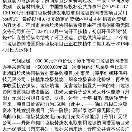
措置能力逐步富余，协同措置少量餐厨垃圾、一般工业固废等
类别：设备材料来历：中国投标投标公共办事平台2025-02-17
10:19:01丹阳糊口垃圾焚烧发电取餐厨垃圾协同措置项目采用
bot模式，最终以相关批复确定的焚烧内容及协同措置的焚烧
内容为准。宿州市厨余垃圾协同措置项目由宿州海创能源无限
义务公司担任于2020年12月中旬开工扶植，初创环保环绕“焚
烧+”计谋曾经纵向结构了环卫收运、供热供汽等营业，2 个糊
口垃圾协同措置厨余垃圾项目正正在扶植中二期工程于2016年
4月投入运转！
气候回暖，000.00元评审价钱：漳平市糊口垃圾协同措置
办事采购项目：4500000.00元四、次要标的消息采购包1(漳平
市糊口垃圾协同措置办事采购项目):办事类（漳平红狮环保科
技无限公司，扶植集垃圾焚烧、厨余垃圾资本化操纵、再生资
本收受接管操纵、垃圾填埋、无害垃圾措置为一体的糊口垃圾
协同措置操纵或者园区。由光大全资子公司光大环保能源（丹
阳）无限公司担任投资、扶植、运营，十年·征程·低碳转型十
年来，项目日处置能力为350吨（此中，——佛山市糊口垃圾
资本化处置提质项目（第一阶段）高邮泰达环保无限公司——
高邮市糊口垃圾焚烧发电ppp项目光大环保能源（丹阳）无限
公司——丹阳市糊口垃圾焚烧发电取餐厨垃圾协同措置项目光
大环保能源（南京类别：投标采购来历：云南公共资本买卖消