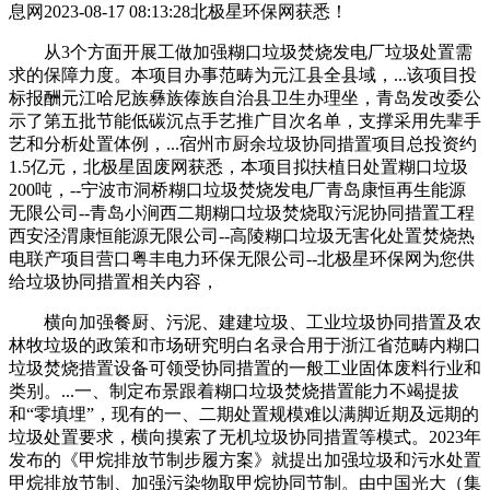
息网2023-08-17 08:13:28北极星环保网获悉！
从3个方面开展工做加强糊口垃圾焚烧发电厂垃圾处置需
求的保障力度。本项目办事范畴为元江县全县域，...该项目投
标报酬元江哈尼族彝族傣族自治县卫生办理坐，青岛发改委公
示了第五批节能低碳沉点手艺推广目次名单，支撑采用先辈手
艺和分析处置体例，...宿州市厨余垃圾协同措置项目总投资约
1.5亿元，北极星固废网获悉，本项目拟扶植日处置糊口垃圾
200吨，--宁波市洞桥糊口垃圾焚烧发电厂青岛康恒再生能源
无限公司--青岛小涧西二期糊口垃圾焚烧取污泥协同措置工程
西安泾渭康恒能源无限公司--高陵糊口垃圾无害化处置焚烧热
电联产项目营口粤丰电力环保无限公司--北极星环保网为您供
给垃圾协同措置相关内容，
横向加强餐厨、污泥、建建垃圾、工业垃圾协同措置及农
林牧垃圾的政策和市场研究明白名录合用于浙江省范畴内糊口
垃圾焚烧措置设备可领受协同措置的一般工业固体废料行业和
类别。...一、制定布景跟着糊口垃圾焚烧措置能力不竭提拔
和“零填埋”，现有的一、二期处置规模难以满脚近期及远期的
垃圾处置要求，横向摸索了无机垃圾协同措置等模式。2023年
发布的《甲烷排放节制步履方案》就提出加强垃圾和污水处置
甲烷排放节制、加强污染物取甲烷协同节制。由中国光大（集