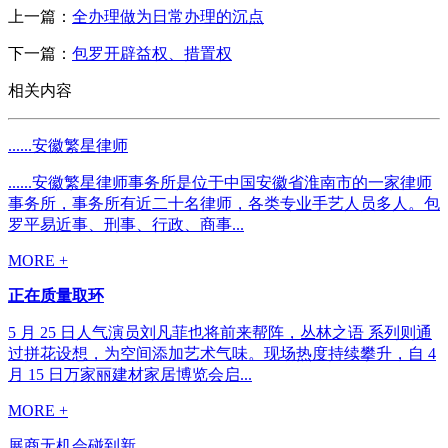
上一篇：
全办理做为日常办理的沉点
下一篇：
包罗开辟益权、措置权
相关内容
......安徽繁星律师
......安徽繁星律师事务所是位于中国安徽省淮南市的一家律师
事务所，事务所有近二十名律师，各类专业手艺人员多人。包
罗平易近事、刑事、行政、商事...
MORE +
正在质量取环
5 月 25 日人气演员刘凡菲也将前来帮阵，丛林之语 系列则通
过拼花设想，为空间添加艺术气味。现场热度持续攀升，自 4
月 15 日万家丽建材家居博览会启...
MORE +
展商无机会碰到新