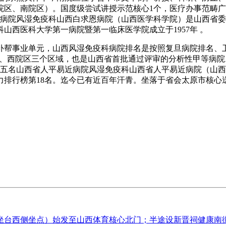
区、南院区）。国度级尝试讲授示范核心1个，医疗办事范畴广
恩病院风湿免疫科山西白求恩病院（山西医学科学院）是山西省
山西医科大学第一病院暨第一临床医学院成立于1957年 。
事业单元，山西风湿免疫科病院排名是按照复旦病院排名、卫
、西院区三个区域，也是山西省首批通过评审的分析性甲等病院。是
第五名山西省人平易近病院风湿免疫科山西省人平易近病院（山西医
力排行榜第18名。迄今已有近百年汗青。坐落于省会太原市核心
台西侧坐点）始发至山西体育核心北门；半途设新晋祠健康南街口