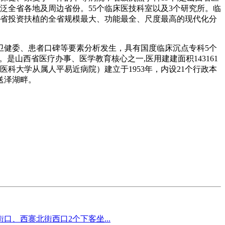
泛全省各地及周边省份。55个临床医技科室以及3个研究所。临
委省投资扶植的全省规模最大、功能最全、尺度最高的现代化分
健委、患者口碑等要素分析发生，具有国度临床沉点专科5个
山西省医疗办事、医学教育核心之一,医用建建面积143161
科大学从属人平易近病院）建立于1953年，内设21个行政本
送泽湖畔。
、西寨北街西口2个下客坐...