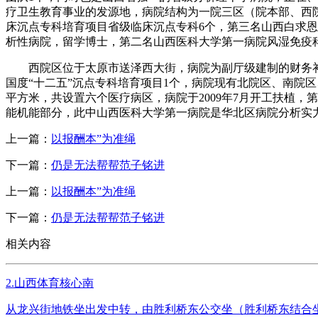
疗卫生教育事业的发源地，病院结构为一院三区（院本部、西院
床沉点专科培育项目省级临床沉点专科6个，第三名山西白求
析性病院，留学博士，第二名山西医科大学第一病院风湿免疫科
西院区位于太原市送泽西大街，病院为副厅级建制的财务补帮
国度“十二五”沉点专科培育项目1个，病院现有北院区、南院区
平方米，共设置六个医疗病区，病院于2009年7月开工扶植，
能机能部分，此中山西医科大学第一病院是华北区病院分析实
上一篇：
以报酬本”为准绳
下一篇：
仍是无法帮帮范子铭进
上一篇：
以报酬本”为准绳
下一篇：
仍是无法帮帮范子铭进
相关内容
2.山西体育核心南
从龙兴街地铁坐出发中转，由胜利桥东公交坐（胜利桥东结合坐