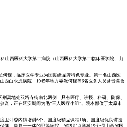
科山西医科大学第二病院（山西医科大学第二临床医学院、山
院长何穆，临床医学专业为国度级品牌特色专业。第一名山西医
、山西白求恩病院，1945年地方委派何穆等6名医务人员赴晋冀鲁
别离地处双塔寺街南北两侧，具有医疗、讲授、科研、防保、
参谋，正在延安期间为毛“三人医疗小组”。院本部位于太原市
度卫计委内镜培训6个、国度级精品课程1项、国度级优良讲授
健、康复于一体的甲等病院，省级沉点学科19个;是山西省医