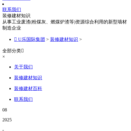
联系我们
装修建材知识
从事工业废渣(粉煤灰、燃煤炉渣等)资源综合利用的新型墙材
制造企业

U乐国际集团
>
装修建材知识
>
全部分类

×
关于我们
装修建材知识
装修建材百科
联系我们
08
2025
-