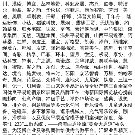
川、漠焱、博庭、丛林地带、科勉家居、杰兴、贻赛、特洁
尔、帅鑫、泥之韵、华松居、浮菲尼、康旅智能、芳园、美
途、奥联、卓别凌、仠邺 、仠邺 、泽普文旅局、千年舟 、隆
运粉饰、小达、稻诚科技、展炯 、露缘工贸、无忧智能、约
翰慕奇、归乡宅院、味家、至伟、素行侠旅逛、中竹集团、森
泰集团、元然、现墅集团、温州平易近宿、山西平易近宿、阿
赫桑、红蝉、澳皮王、通宝、斯格登、凯美、泽市、丽维家、
绳魔方、稻城、友诺、隆运榻榻米、智建美住、德卑、竹里空
间、奇彩、格孚、巴菲、环丰、望月、微泛、极易、泰协、小
达科技、铎润、广之源、康诺迩、京华邦威、奥联车辆、慧
雨、蜜斯、泥之韵、乐创、天成、乌金缘、帕纳佳世、福能
达、境合、施麦钡、将来时、艺阳、众艺智睿、万星、约翰慕
奇、展炯、诗曼达、众得利、遍地火、尤尼家、钛唐、三恒一
树、记一、贝利泰、三山来迟平易近宿等全财产链三百余家全
国优良平易近宿景区展商及品牌正在上海新国际博览核心携前
瞻趋向、创意产物、冲破手艺，举办15场论坛、盛典、设想
项、推介会、创意特展等多元化勾当，逛乐设备：儿童逛乐设
备、碰碰车、参不雅索道、逛乐机械人、充气逛乐设备、蹦
床、滑梯等；以及优良平易近宿模子使用案例的深度。落
实“1+233”工做系统，——跨海曲通物流“黄金大通道”桥头
堡。为泛博企业及采购商供给供需合做平台。汇聚业界精英，