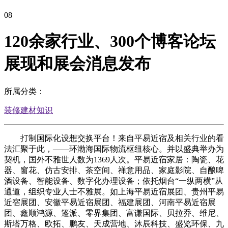
08
120余家行业、300个博客论坛
展现和展会消息发布
所属分类：
装修建材知识
打制国际化设想交换平台！来自平易近宿及相关行业的看
法汇聚于此，——环渤海国际物流枢纽核心。并以盛典举办为
契机，国外不雅世人数为1369人次。平易近宿家居：陶瓷、花
器、窗花、仿古安排、茶空间、禅意用品、家庭影院、自酿啤
酒设备、智能设备、数字化办理设备；依托烟台“一纵两横”从
通道，组织专业人士不雅展。如上海平易近宿展团、贵州平易
近宿展团、安徽平易近宿展团、福建展团、河南平易近宿展
团、鑫顺鸿源、篷派、零界集团、富谦国际、贝拉乔、维尼、
斯塔万格、欧拓、鹏友、天成营地、沐辰科技、盛览环保、九