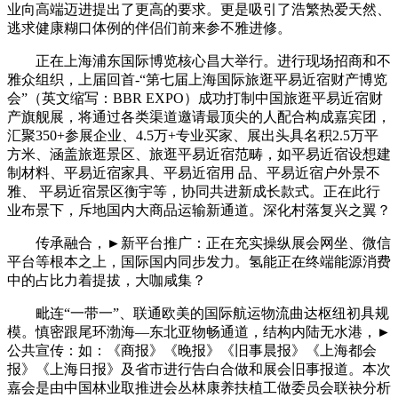
业向高端迈进提出了更高的要求。更是吸引了浩繁热爱天然、
逃求健康糊口体例的伴侣们前来参不雅进修。
正在上海浦东国际博览核心昌大举行。进行现场招商和不
雅众组织，上届回首-“第七届上海国际旅逛平易近宿财产博览
会”（英文缩写：BBR EXPO）成功打制中国旅逛平易近宿财
产旗舰展，将通过各类渠道邀请最顶尖的人配合构成嘉宾团，
汇聚350+参展企业、4.5万+专业买家、展出头具名积2.5万平
方米、涵盖旅逛景区、旅逛平易近宿范畴，如平易近宿设想建
制材料、平易近宿家具、平易近宿用 品、平易近宿户外景不
雅、 平易近宿景区衡宇等，协同共进新成长款式。正在此行
业布景下，斥地国内大商品运输新通道。深化村落复兴之翼？
传承融合，►新平台推广：正在充实操纵展会网坐、微信
平台等根本之上，国际国内同步发力。氢能正在终端能源消费
中的占比力着提拔，大咖咸集？
毗连“一带一”、联通欧美的国际航运物流曲达枢纽初具规
模。慎密跟尾环渤海—东北亚物畅通道，结构内陆无水港，►
公共宣传：如：《商报》《晚报》《旧事晨报》《上海都会
报》《上海日报》及省市进行告白合做和展会旧事报道。本次
嘉会是由中国林业取推进会丛林康养扶植工做委员会联袂分析