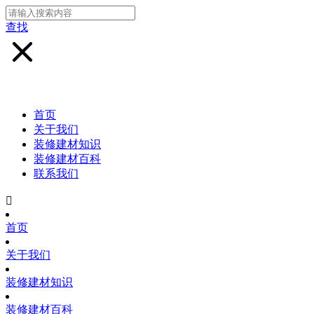
查找
首页
关于我们
装修建材知识
装修建材百科
联系我们

首页
关于我们
装修建材知识
装修建材百科