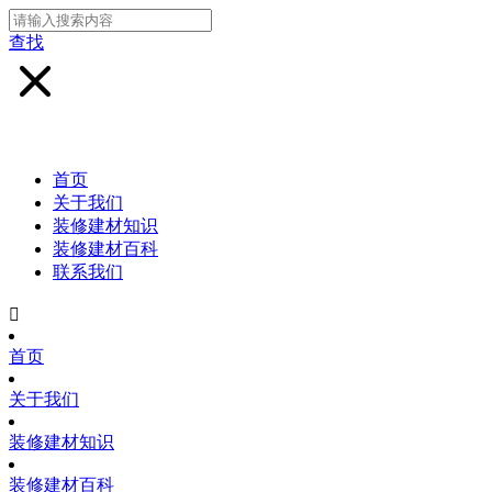
查找
首页
关于我们
装修建材知识
装修建材百科
联系我们

首页
关于我们
装修建材知识
装修建材百科