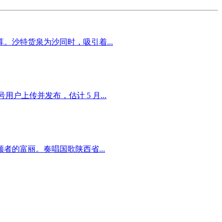
。沙特货泉为沙同时，吸引着...
上传并发布，估计 5 月...
的富丽。奏唱国歌陕西省...