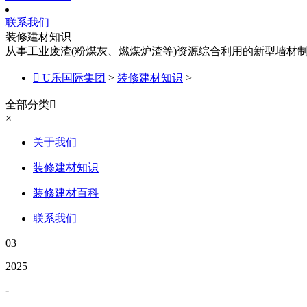
联系我们
装修建材知识
从事工业废渣(粉煤灰、燃煤炉渣等)资源综合利用的新型墙材

U乐国际集团
>
装修建材知识
>
全部分类

×
关于我们
装修建材知识
装修建材百科
联系我们
03
2025
-