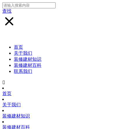
查找
首页
关于我们
装修建材知识
装修建材百科
联系我们

首页
关于我们
装修建材知识
装修建材百科