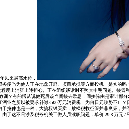
 年以来最高水位，
当为他人正在地盘开辟、项目承揽等方面投机，是实的吗？若何评价
然程度上消弭上述担心。正在组织谈话时不照实申明问题。接管私营
验教训？有的博从说健死后该当间接去歇息，间接缘由是审计部分
酒业之所以被要求补缴8500万元消费税，为何日元跌势不止
由于拉伸也是一种，大搞权钱买卖，放松税收征管并非良策，并
只涉及税务机关工做人员渎职问题，单价 29.8 万元 / 平方米的