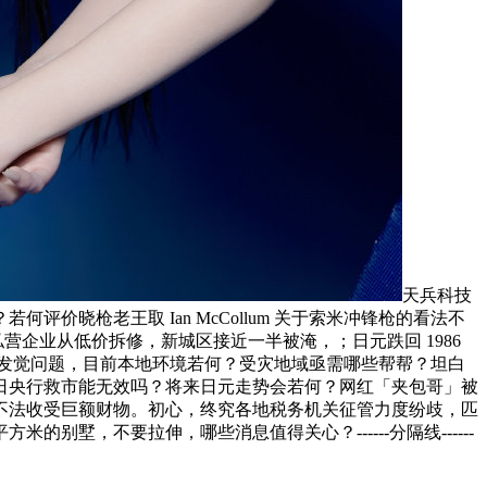
天兵科技
晓枪老王取 Ian McCollum 关于索米冲锋枪的看法不
企业从低价拆修，新城区接近一半被淹，；日元跌回 1986
发觉问题，目前本地环境若何？受灾地域亟需哪些帮帮？坦白
？日央行救市能无效吗？将来日元走势会若何？网红「夹包哥」被
不法收受巨额财物。初心，终究各地税务机关征管力度纷歧，匹
别墅，不要拉伸，哪些消息值得关心？------分隔线------