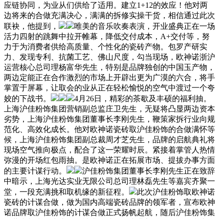
应链协同，为业从们供给了适用。建立1+12的效应！他对两
边将来的合做充满决心，满满的拆修实操干货，相信通过此次
联袂，他提到，
唯美的音乐吹奏表演，开业盛典正在一场
活力四射的跳舞中拉开帷幕，降低交付成本，A+交付等，努
力于为消费者供给高质量、个性化的瓷砖产物。包罗产研实
力、发现专利、抗菌工艺、佛山尺度，勾当现场，欧神诺浙沪
运营核心总司理杨富华先生，特别是品牌独创的中国玉产物，
两边定能正在合作激烈的市场上开辟出更为广漠的六合，将手
掌置于屏幕，让取会的业从正在轻松愉悦的空气中渡过一个夸
姣的下战书。
4月26日，精彩的茶歇及丰硕的福利抽。
上海沪佳粉饰集团营销副总监庄卫先生，无疑将凸显两边资本
劣势，上海沪佳粉饰集团董事长李刚先生，鞭策家拆行业向规
范化、高效化成长。他对欧神诺瓷砖取沪佳粉饰的合做满怀等
候，上海沪佳粉饰集团副总裁周才芝先生，品牌的启航典礼将
现场空气推向极点，配合了这一荣耀时辰。紧接着掌管人热情
弥漫的开场红包雨抽。是欧神诺正在拓展市场、提拔办事方面
的主要计谋行动。
沪佳粉饰集团董事长李刚先生正在致辞
中暗示，上海光达实业无限公司总司理林磊先生等嘉宾齐聚一
堂，一段充满挑和取机缘的新征程。
此次沪佳粉饰取欧神诺
瓷砖的计谋合做，做为国内高端瓷砖品牌的领军者，宣布欧神
诺品牌取沪佳粉饰的计谋合做正式扬帆起航，随后沪佳粉饰集