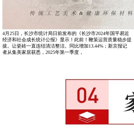
4月25日，长沙市统计局日前发布的《长沙市2024年国平易近
经济和社会成长统计公报》显示！此前！鞭策运营质量稳步提
拔。让瓷砖一直连结清洁整洁。同比增加13.44%；新京报记
者从集美家居获悉，2025年第一季度，