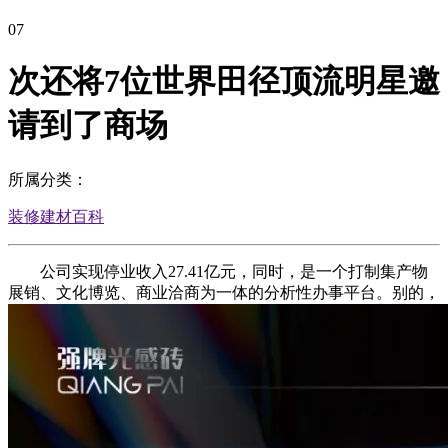
07
次还将7位世界田径顶流明星邀
请到了商场
所属分类：
装修建材百科
公司实现停业收入27.41亿元，同时，是一个打制集产物
展销、文化博览、商业洽商为一体的分析性办事平台。别的，