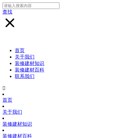
查找
首页
关于我们
装修建材知识
装修建材百科
联系我们

首页
关于我们
装修建材知识
装修建材百科