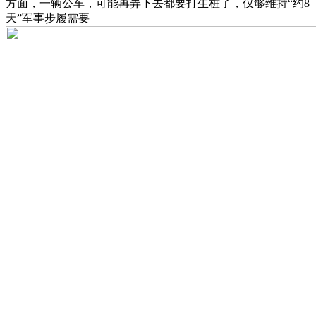
方面，一辆公车，可能再弄下去都要打生桩了，仅够维持“约8
天”军事步履需要